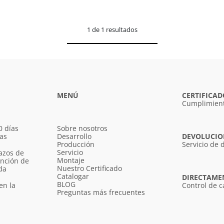
1 de 1 resultados
MENÚ
CERTIFICAD
Cumplimient
0 días
Sobre nosotros
ías
Desarrollo
DEVOLUCION
Producción
Servicio de 
Servicio
azos de
Montaje
unción de
Nuestro Certificado
da
Catalogar
DIRECTAME
BLOG
en la
Control de c
Preguntas más frecuentes