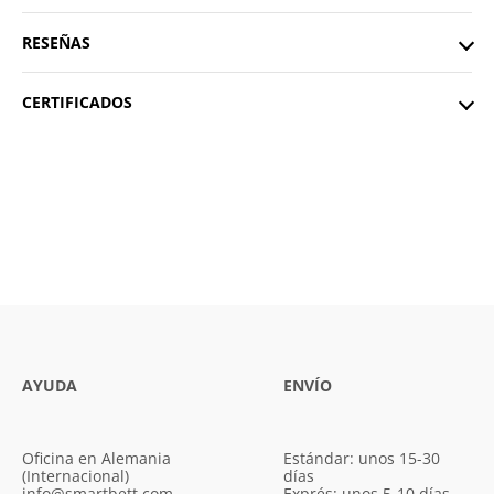
RESEÑAS
CERTIFICADOS
AYUDA
ENVÍO
Oficina en Alemania
Estándar: unos 15-30
(Internacional)
días
info@smartbett.com
Exprés: unos 5-10 días