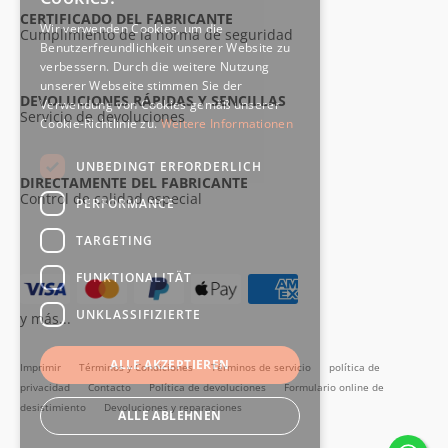
CERTIFICADO DEL FABRICANTE
Wir verwenden Cookies, um die
Cumplimiento de la norma de seguridad
Benutzerfreundlichkeit unserer Website zu
verbessern. Durch die weitere Nutzung
unserer Webseite stimmen Sie der
DEVOLUCIONES RÁPIDAS Y SENCILLAS
Verwendung von Cookies gemäß unserer
Servicio de devoluciones
Cookie-Richtlinie zu.
Weitere Informationen
UNBEDINGT ERFORDERLICH
DIRECTAMENTE DEL FABRICANTE
Control de calidad especial
PERFORMANCE
TARGETING
FUNKTIONALITÄT
UNKLASSIFIZIERTE
y más...
ALLE AKZEPTIEREN
Imprimir
Términos y Condiciones
Términos de servicio
política de
privacidad
Contacto
Política de devoluciones
Formulario online de
desistimiento
Devoluciones y reparaciones
ALLE ABLEHNEN