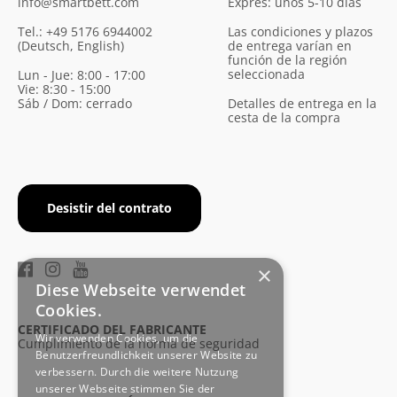
info@smartbett.com
Exprés: unos 5-10 días
Tel.: +49 5176 6944002
Las condiciones y plazos
(Deutsch, English)
de entrega varían en
función de la región
seleccionada
Lun - Jue: 8:00 - 17:00
Vie: 8:30 - 15:00
Sáb / Dom: cerrado
Detalles de entrega en la
cesta de la compra
Desistir del contrato
×
Diese Webseite verwendet
Cookies.
CERTIFICADO DEL FABRICANTE
Wir verwenden Cookies, um die
Cumplimiento de la norma de seguridad
Benutzerfreundlichkeit unserer Website zu
verbessern. Durch die weitere Nutzung
unserer Webseite stimmen Sie der