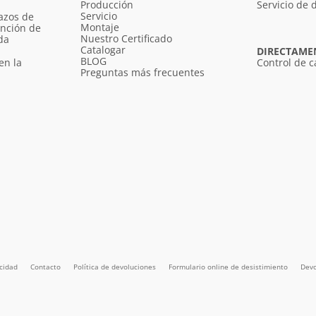
Producción
Servicio de 
Servicio
azos de
Montaje
unción de
Nuestro Certificado
da
Catalogar
DIRECTAME
BLOG
en la
Control de c
Preguntas más frecuentes
acidad
Contacto
Política de devoluciones
Formulario online de desistimiento
Devo