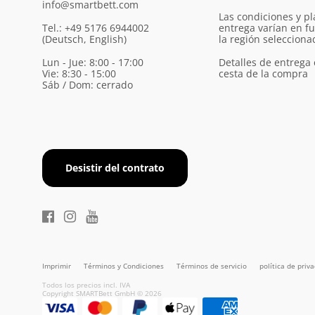
info@smartbett.com
Las condiciones y pl
Tel.: +49 5176 6944002
entrega varían en f
(Deutsch, English)
la región selecciona
Lun - Jue: 8:00 - 17:00
Detalles de entrega 
Vie: 8:30 - 15:00
cesta de la compra
Sáb / Dom: cerrado
Desistir del contrato
Imprimir
Términos y Condiciones
Términos de servicio
política de priv
Todos los precios incl. IVA
Copyright SMARTBett GmbH © 2026