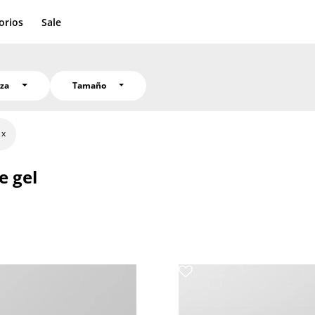
orios
Sale
eza
Tamaño
e gel