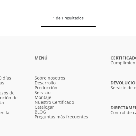
1 de 1 resultados
MENÚ
CERTIFICAD
Cumplimient
0 días
Sobre nosotros
ías
Desarrollo
DEVOLUCION
Producción
Servicio de 
Servicio
azos de
Montaje
unción de
Nuestro Certificado
da
Catalogar
DIRECTAME
BLOG
en la
Control de c
Preguntas más frecuentes