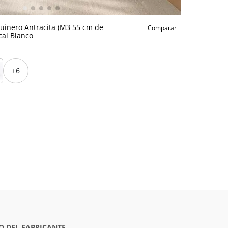
uinero Antracita (M3 55 cm de
Comparar
cal Blanco
+6
O DEL FABRICANTE