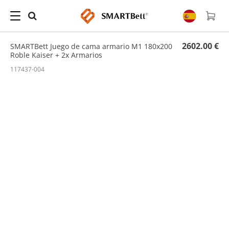
Hogar
/
Conjunto
/ SMARTBett Juego de cama armario M1 180x200 Roble Kaiser + 2x
Armarios
2602.00 €
SMARTBett Juego de cama armario M1 180x200
Roble Kaiser + 2x Armarios
117437-004