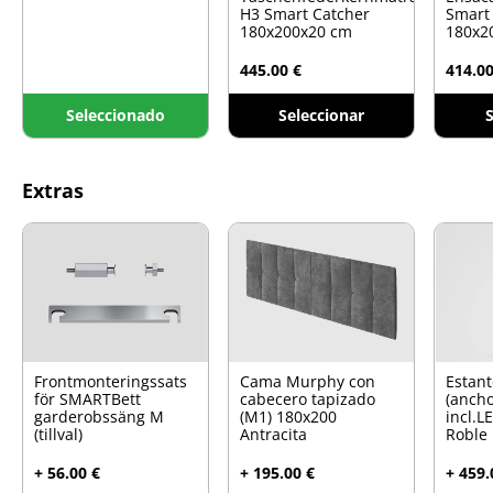
H3 Smart Catcher
Smart
180x200x20 cm
180x2
445.00 €
414.00
Seleccionado
Seleccionar
S
Extras
Frontmonteringssats
Cama Murphy con
Estant
för SMARTBett
cabecero tapizado
(anch
garderobssäng M
(M1) 180x200
incl.L
(tillval)
Antracita
Roble
+ 56.00 €
+ 195.00 €
+ 459.