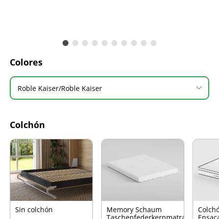
Colores
Roble Kaiser/Roble Kaiser
Colchón
Sin colchón
Memory Schaum
Colch
Taschenfederkernmatratze
Ensac