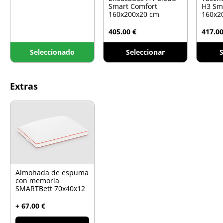
Smart Comfort
H3 Sm
160x200x20 cm
160x2
405.00 €
417.00
Seleccionado
Seleccionar
S
Extras
Almohada de espuma
con memoria
SMARTBett 70x40x12
+ 67.00 €