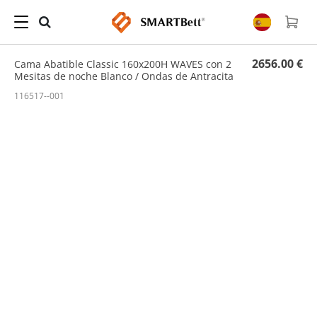
Hogar
/
Conjunto
/ Cama Abatible Classic 160x200H WAVES con 2 Mesitas de noche
Blanco / Ondas de Antracita
2656.00 €
Cama Abatible Classic 160x200H WAVES con 2
Mesitas de noche Blanco / Ondas de Antracita
116517--001