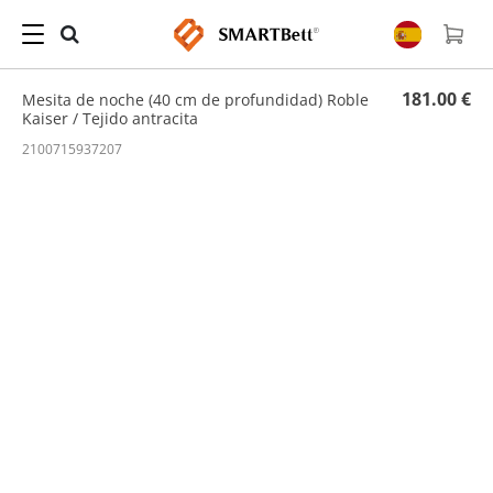
Hogar
/
Mesita de noche
/ Mesita de noche (40 cm de profundidad) Roble Kaiser / Tejido
antracita
181.00 €
Mesita de noche (40 cm de profundidad) Roble
Kaiser / Tejido antracita
2100715937207