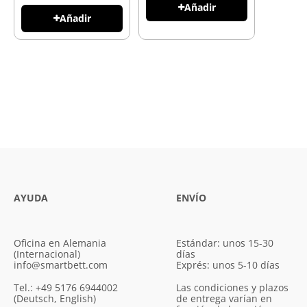
Añadir
Añadir
AYUDA
ENVÍO
Oficina en Alemania
Estándar: unos 15-30
(Internacional)
días
info@smartbett.com
Exprés: unos 5-10 días
Tel.: +49 5176 6944002
Las condiciones y plazos
(Deutsch, English)
de entrega varían en