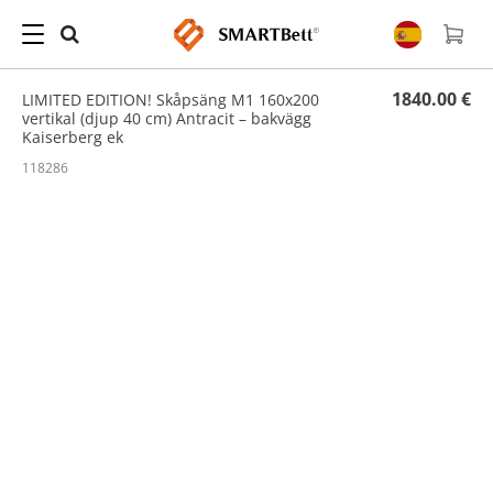
Hogar
/
Edición especial
/ LIMITED EDITION! Skåpsäng M1 160x200 vertikal (djup 40 cm)
Antracit – bakvägg Kaiserberg ek
1840.00 €
LIMITED EDITION! Skåpsäng M1 160x200
vertikal (djup 40 cm) Antracit – bakvägg
Kaiserberg ek
118286