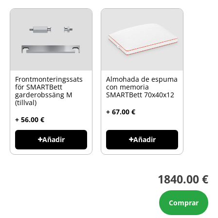
Frontmonteringssats
Almohada de espuma
för SMARTBett
con memoria
garderobssäng M
SMARTBett 70x40x12
(tillval)
+ 67.00 €
+ 56.00 €
Añadir
Añadir
1840.00 €
Comprar