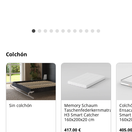
Colchón
Sin colchón
Memory Schaum
Colch
Taschenfederkernmatratze
Ensac
H3 Smart Catcher
Smart
160x200x20 cm
160x2
417.00 €
405.00