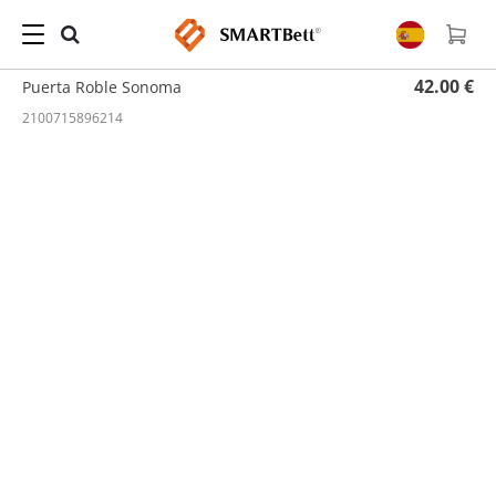
Hogar
/
Estanterías
/ Puerta Roble Sonoma
42.00 €
Puerta Roble Sonoma
2100715896214