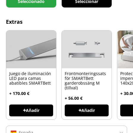
Seleccionado
Seleccionar
Extras
Juego de iluminación
Frontmonteringssats
Protec
LED para camas
för SMARTBett
imper
abatibles SMARTBett
garderobssäng M
140x2
(tillval)
+ 170.00 €
+ 30.0
+ 56.00 €
Añadir
Añadir
España