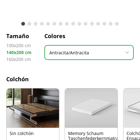
Tamaño
Colores
100x200 cm
140x200 cm
Antracita/Antracita
160x200 cm
Colchón
Sin colchón
Memory Schaum
Colch
Taschenfederkernmatratze
Ensac