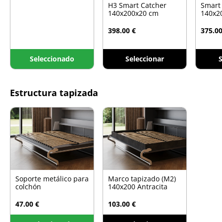
H3 Smart Catcher
Smart
140x200x20 cm
140x2
398.00 €
375.00
Seleccionado
Seleccionar
S
Estructura tapizada
Soporte metálico para
Marco tapizado (M2)
colchón
140x200 Antracita
47.00 €
103.00 €