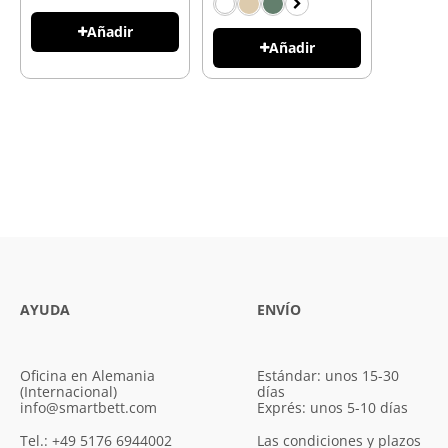
Añadir
Añadir
AYUDA
ENVÍO
Oficina en Alemania
Estándar: unos 15-30
(Internacional)
días
info@smartbett.com
Exprés: unos 5-10 días
Tel.: +49 5176 6944002
Las condiciones y plazos