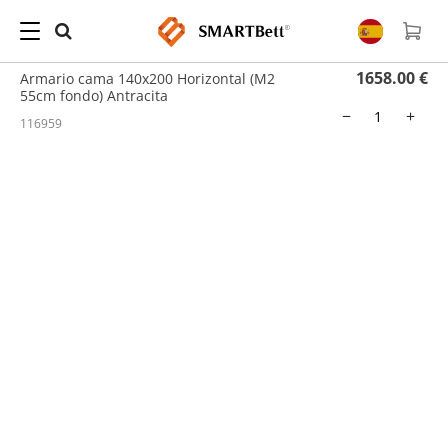
Hogar
/
Cama Abatible
/ Armario cama 140x200 Horizontal (M2 55cm fondo) Antracita
1658.00 €
Armario cama 140x200 Horizontal (M2
55cm fondo) Antracita
−
+
116959