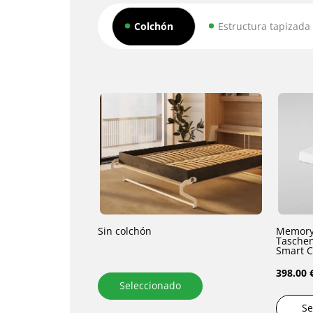
Colchón
Estructura tapizada
Sin colchón
Memory
Taschen
Smart C
398.00 
Seleccionado
Se