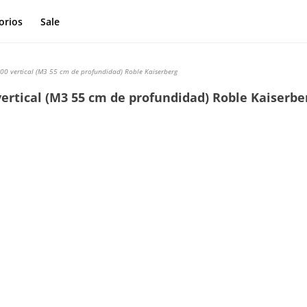
orios
Sale
00 vertical (M3 55 cm de profundidad) Roble Kaiserberg
vertical (M3 55 cm de profundidad) Roble Kaiserbe