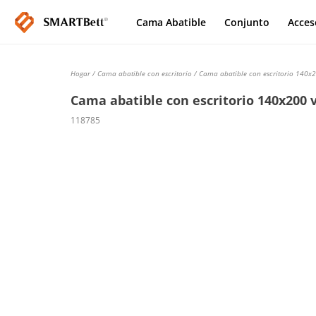
Cama Abatible
Conjunto
Acces
Hogar
/
Cama abatible con escritorio
/ Cama abatible con escritorio 140x2
Cama abatible con escritorio 140x200 
118785