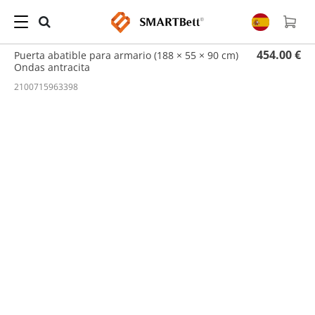
Hogar
/
Puertas
/ Puerta abatible para armario (188 × 55 × 90 cm) Ondas antracita
454.00 €
Puerta abatible para armario (188 × 55 × 90 cm)
Ondas antracita
2100715963398