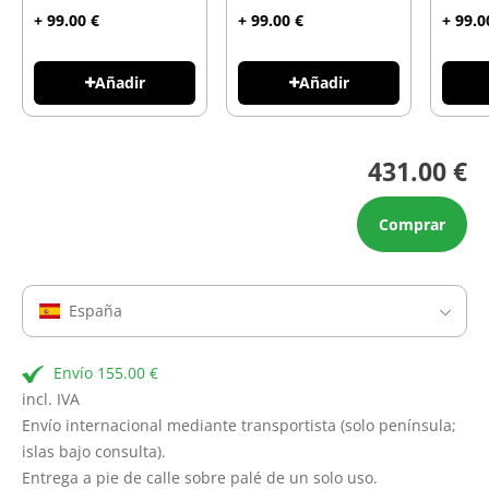
+ 99.00 €
+ 99.00 €
+ 99.0
Añadir
Añadir
431.00 €
Comprar
España
Envío 155.00 €
incl. IVA
Envío internacional mediante transportista (solo península;
islas bajo consulta).
Entrega a pie de calle sobre palé de un solo uso.