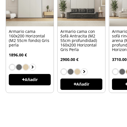
Armario cama
Armario cama con
Armari
160x200 Horizontal
Sofá Antracita (M2
sofá ri
(M2 55cm fondo) Gris
55cm profundidad)
arena 
perla
160x200 Horizontal
profund
Gris Perla
Horizon
1896.00 €
2900.00 €
3710.00
Añadir
Añadir